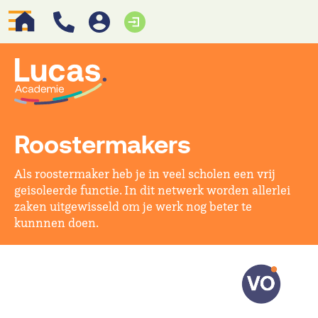
Roostermakers
Als roostermaker heb je in veel scholen een vrij
geisoleerde functie. In dit netwerk worden allerlei
zaken uitgewisseld om je werk nog beter te
kunnnen doen.