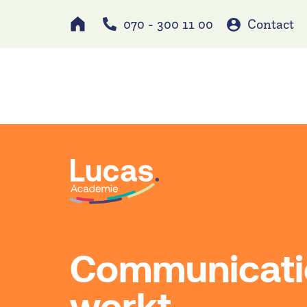
070 - 300 11 00
Contact
Werken bij
Schole
Communicati