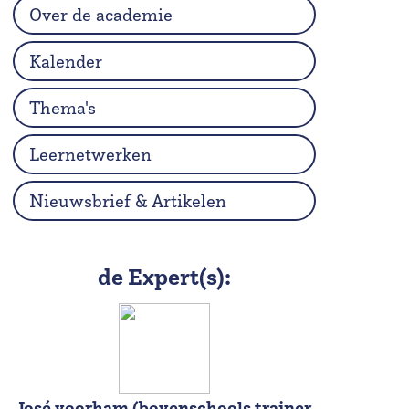
Over de academie
Kalender
Thema's
Leernetwerken
Nieuwsbrief & Artikelen
de Expert(s):
José voorham (bovenschools trainer