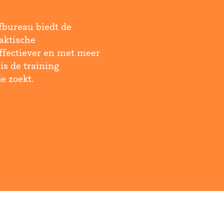
fbureau biedt de
aktische
effectiever en met meer
s de training
je zoekt.