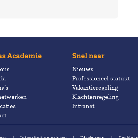
as Academie
Snel naar
 ons
Nieuws
da
Professioneel statuut
a’s
Vakantieregeling
netwerken
Klachtenregeling
caties
Intranet
act
ers
|
Integriteit en privacy
|
Disclaimer
|
Cookie in