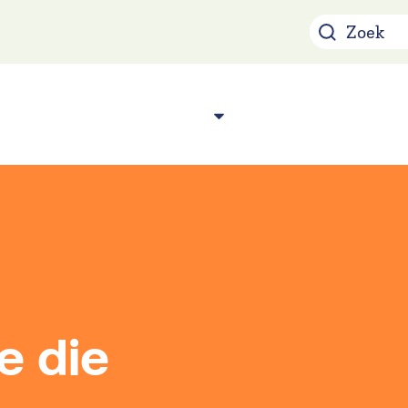
Over ons
Acade
n
e die