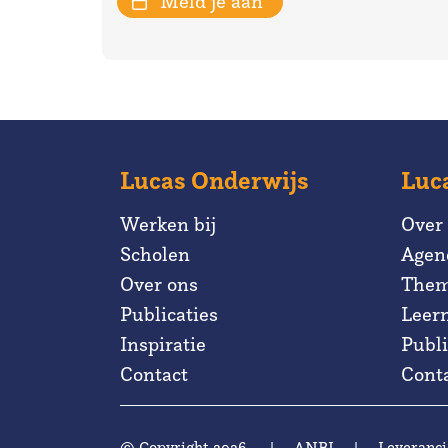
Meld je aan
Lucas Onderwijs
Luc
Werken bij
Over
Scholen
Agen
Over ons
Them
Publicaties
Leer
Inspiratie
Publi
Contact
Cont
© Copyright 2026
|
ANBI
|
Leveranci