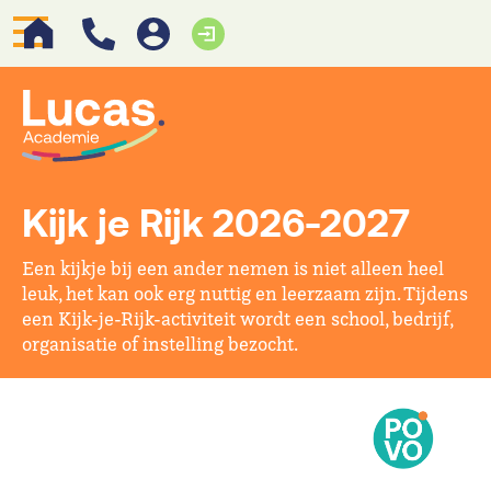
Kijk je Rijk 2026-2027
Een kijkje bij een ander nemen is niet alleen heel
leuk, het kan ook erg nuttig en leerzaam zijn. Tijdens
een Kijk-je-Rijk-activiteit wordt een school, bedrijf,
organisatie of instelling bezocht.