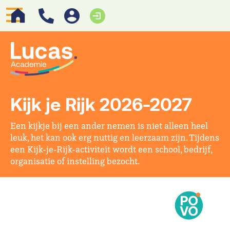
Kijk je Rijk 2026-2027
Een kijkje bij een ander nemen is niet alleen heel
leuk, het kan ook erg nuttig en leerzaam zijn. Tijdens
een Kijk-je-Rijk-activiteit wordt een school, bedrijf,
organisatie of instelling bezocht.