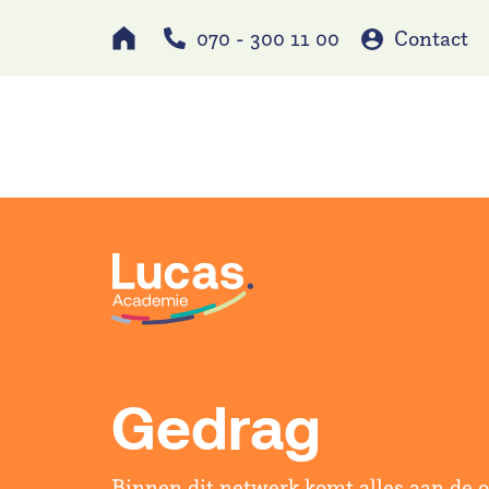
070 - 300 11 00
Contact
Werken bij
Schole
Gedrag
Binnen dit netwerk komt alles aan de 