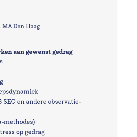
92 MA Den Haag
rken aan gewenst gedrag
s
g
oepsdynamiek
B SEO en andere observatie-
Va-methodes)
stress op gedrag