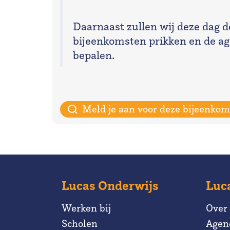
Daarnaast zullen wij deze dag d
bijeenkomsten prikken en de ag
bepalen.
Meld je aan voor deze bijeenkom
Lucas Onderwijs
Luc
Werken bij
Over
Scholen
Agen