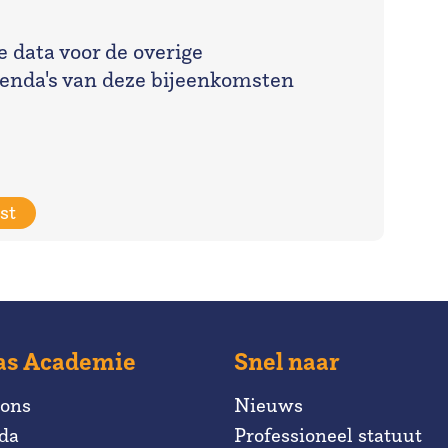
e data voor de overige
enda's van deze bijeenkomsten
st
as Academie
Snel naar
 ons
Nieuws
da
Professioneel statuut