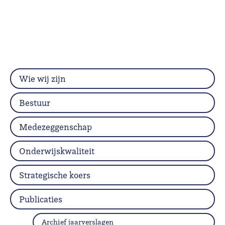
Wie wij zijn
Bestuur
Medezeggenschap
Onderwijskwaliteit
Strategische koers
Publicaties
Archief jaarverslagen