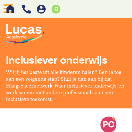
Inclusiever onderwijs
Wil jij het beste uit alle kinderen halen? Ben je toe
aan een volgende stap? Sluit je dan aan bij het
Haagse leernetwerk 'Naar inclusiever onderwijs' en
werk samen met andere professionals aan een
inclusieve toekomst.