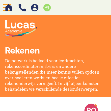
Rekenen
De netwerk is bedoeld voor leerkrachten,
rekencoördinatoren, ib’ers en andere
belangstellenden die meer kennis willen opdoen
over hoe leren werkt en hoe je effectief
rekenonderwijs vormgeeft. In vijf bijeenkomsten
behandelen we verschillende deelonderwerpen.