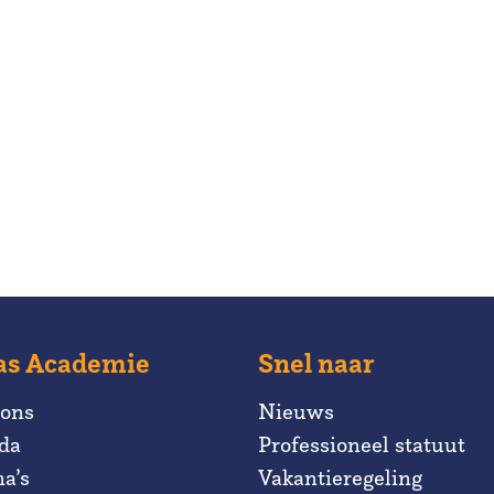
as Academie
Snel naar
 ons
Nieuws
da
Professioneel statuut
a’s
Vakantieregeling