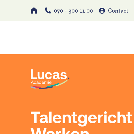
070 - 300 11 00
Contact
Werken bij
Schole
Talentgericht