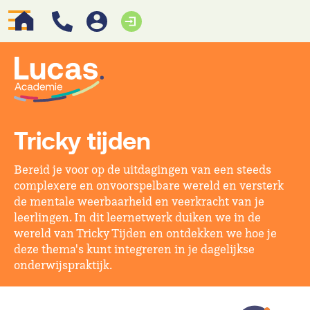
Tricky tijden
Bereid je voor op de uitdagingen van een steeds
complexere en onvoorspelbare wereld en versterk
de mentale weerbaarheid en veerkracht van je
leerlingen. In dit leernetwerk duiken we in de
wereld van Tricky Tijden en ontdekken we hoe je
deze thema's kunt integreren in je dagelijkse
onderwijspraktijk.