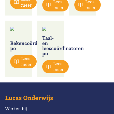
Lees
Lees
meer
meer
meer
Taal-
Rekencoördinatoren
en
po
leescoördinatoren
po
Lees
Lees
meer
meer
Lucas Onderwijs
Werken bij