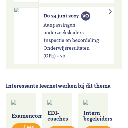
Do 24 juni 2027
Aanpassingen
onderzoekskaders
Inspectie en beoordeling
Onderwijsresultaten
(OR1) - vo
Interessante leernetwerken bij dit thema
EDI-
Intern
Examencommissies
coaches
begeleiders
Lees