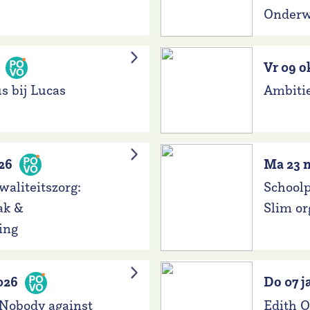
Onderw
Vr 09 o
s bij Lucas
Ambiti
26
Ma 23 
waliteitszorg:
Schoolp
ak &
Slim or
ing
026
Do 07 j
 Nobody against
Edith O