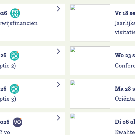
026
Vr 18 
rwijsfinanciën
Jaarlij
visitat
026
Wo 23 
ptie 2)
Confere
026
Ma 28 
ptie 3)
Oriënt
2026
Di 06 o
? vo
Kwalite