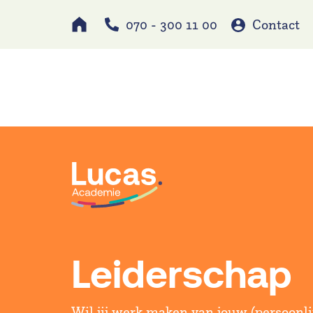
070 - 300 11 00
Contact
Werken bij
Schole
Leiderschap
Wil jij werk maken van jouw (persoonli