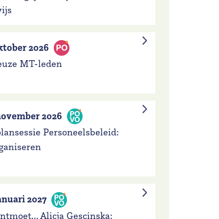
ijs
ktober 2026
euze MT-leden
november 2026
lansessie Personeelsbeleid:
ganiseren
anuari 2027
ntmoet... Alicja Gescinska: