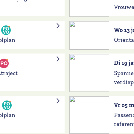
Vrouwen
Wo 13 j
olplan
Oriënt
Di 19 j
traject
Spannen
verdie
Vr 05 m
olplan
Passen
referen