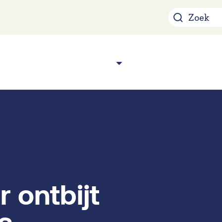
Over ons
Acade
n
 ontbijt