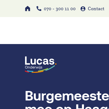
070 - 300 11 00
Contact
Werken bij
Schole
Burgemeester