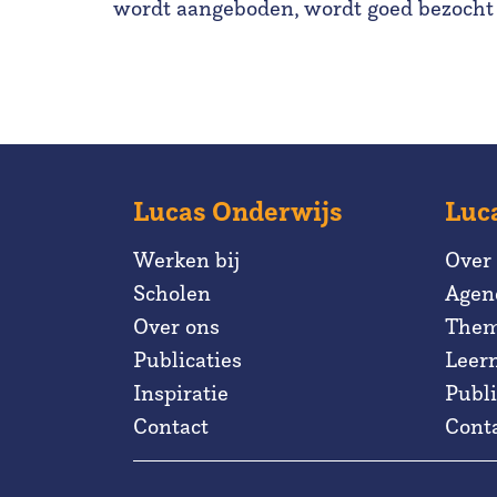
wordt aangeboden, wordt goed bezocht 
Lucas Onderwijs
Luc
Werken bij
Over
Scholen
Agen
Over ons
Them
Publicaties
Leer
Inspiratie
Publi
Contact
Cont