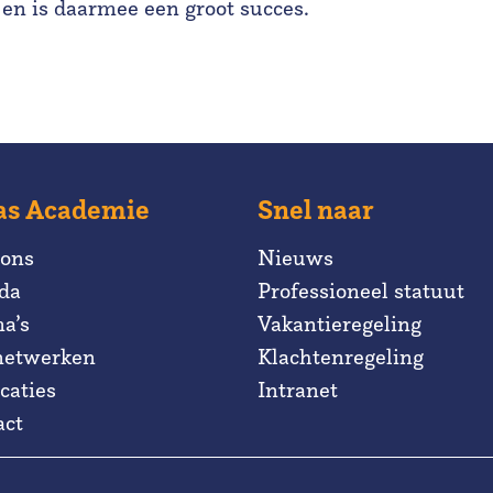
en is daarmee een groot succes.
as Academie
Snel naar
 ons
Nieuws
da
Professioneel statuut
a’s
Vakantieregeling
netwerken
Klachtenregeling
caties
Intranet
act