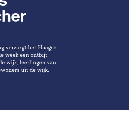
s
cher
g verzorgt het Haagse
de week een ontbijt
de wijk, leerlingen van
woners uit de wijk.