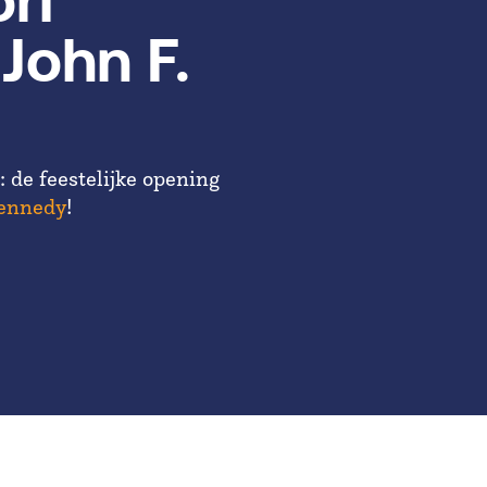
ri
John F.
 de feestelijke opening
Kennedy
!