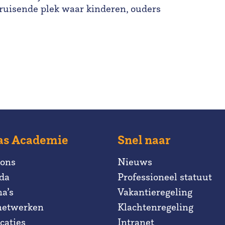
bruisende plek waar kinderen, ouders
as Academie
Snel naar
 ons
Nieuws
da
Professioneel statuut
a’s
Vakantieregeling
netwerken
Klachtenregeling
caties
Intranet