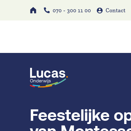
070 - 300 11 00
Contact
Werken bij
Schole
Feestelijke o