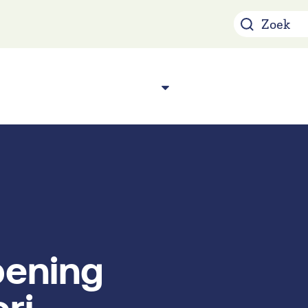
Over ons
Acade
n
pening