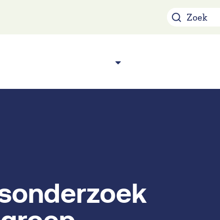
Over ons
Acade
n
dsonderzoek