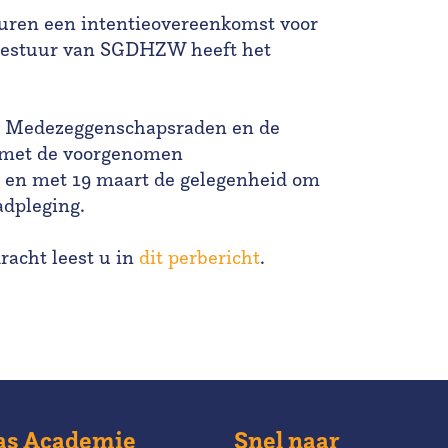
turen een intentieovereenkomst voor
 bestuur van SGDHZW heeft het
.
e) Medezeggenschapsraden en de
 met de voorgenomen
t en met 19 maart de gelegenheid om
adpleging.
racht leest u in
dit perbericht
.
as Academie
Snel naar