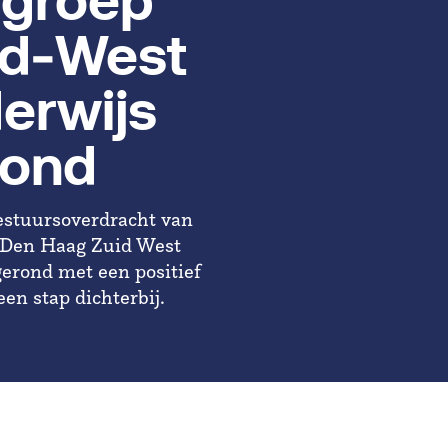
ngroep
id‐West
erwijs
rond
estuursoverdracht van
p Den Haag Zuid West
erond met een positief
een stap dichterbij.