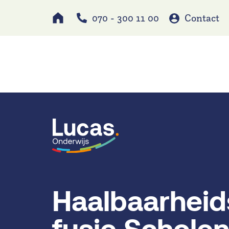
070 - 300 11 00
Contact
Werken bij
Schole
Haalbaarhei