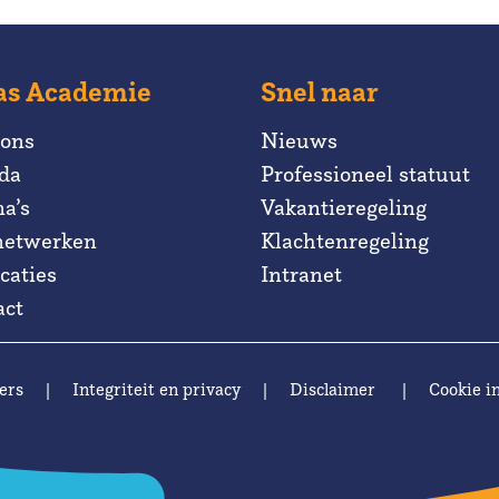
as Academie
Snel naar
 ons
Nieuws
da
Professioneel statuut
a’s
Vakantieregeling
netwerken
Klachtenregeling
caties
Intranet
act
ers
|
Integriteit en privacy
|
Disclaimer
|
Cookie in