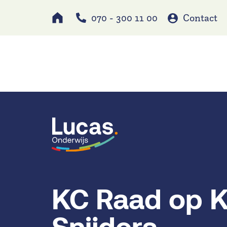
070 - 300 11 00
Contact
Werken bij
Schole
KC Raad op 