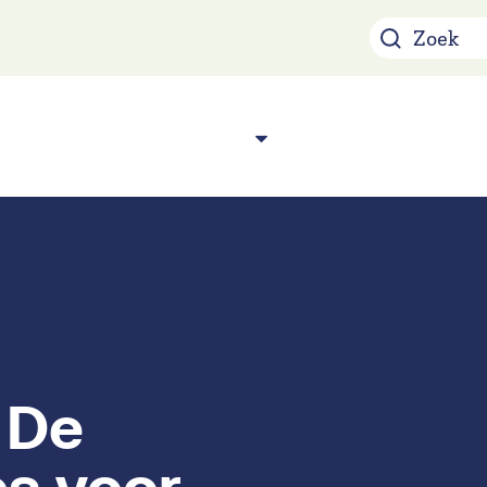
Over ons
Acade
n
 De