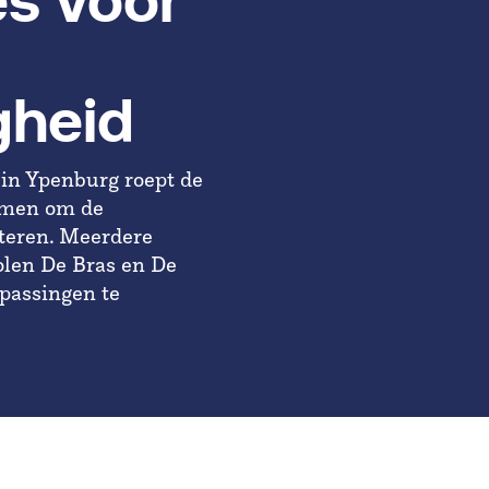
es voor
gheid
 in Ypenburg roept de
nemen om de
eteren. Meerdere
olen De Bras en De
passingen te