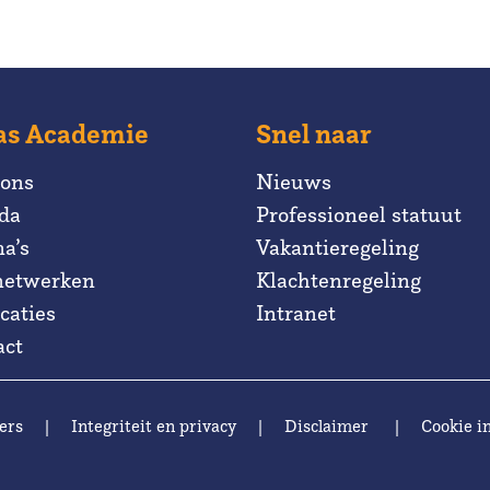
as Academie
Snel naar
 ons
Nieuws
da
Professioneel statuut
a’s
Vakantieregeling
netwerken
Klachtenregeling
caties
Intranet
act
ers
|
Integriteit en privacy
|
Disclaimer
|
Cookie in