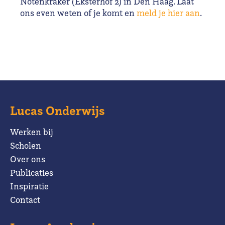
Notenkraker (Eksterhof 2) in Den Haag. Laat
ons even weten of je komt en
meld je hier aan
.
Lucas Onderwijs
Werken bij
Scholen
Over ons
Publicaties
Inspiratie
Contact