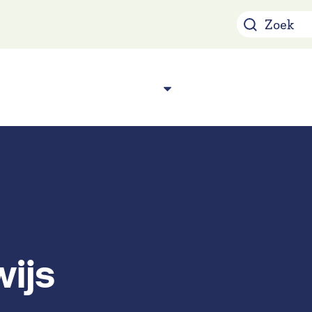
Over ons
Acade
n
ijs