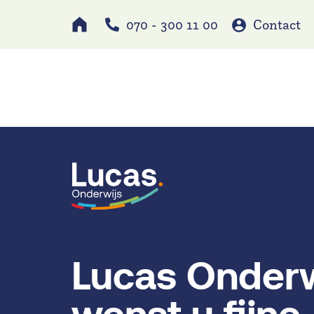
070 - 300 11 00
Contact
Werken bij
Schole
Lucas Onderw