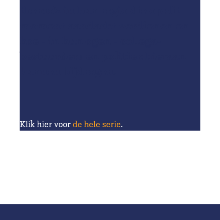
thema’s in hun regio die op dit
moment aandacht verdienen en
hoe - in hun ogen - collega-
bestuurders en politiek hieraan
kunnen bijdragen.
Klik hier voor
de hele serie
.