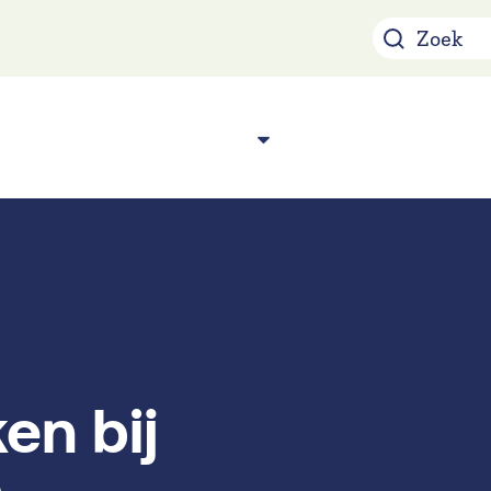
Over ons
Acade
n
en bij