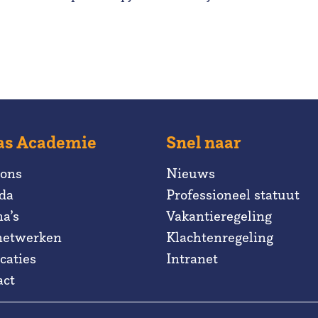
as Academie
Snel naar
 ons
Nieuws
da
Professioneel statuut
a’s
Vakantieregeling
netwerken
Klachtenregeling
caties
Intranet
act