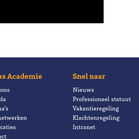
as Academie
Snel naar
 ons
Nieuws
da
Professioneel statuut
a’s
Vakantieregeling
netwerken
Klachtenregeling
caties
Intranet
act