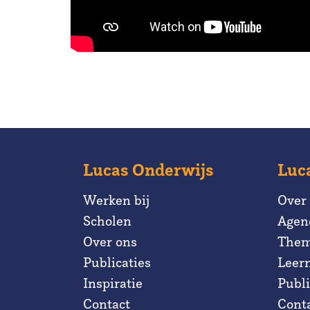
Lucas Onderwijs
Luc
Werken bij
Over
Scholen
Agen
Over ons
Them
Publicaties
Leer
Inspiratie
Publi
Contact
Cont