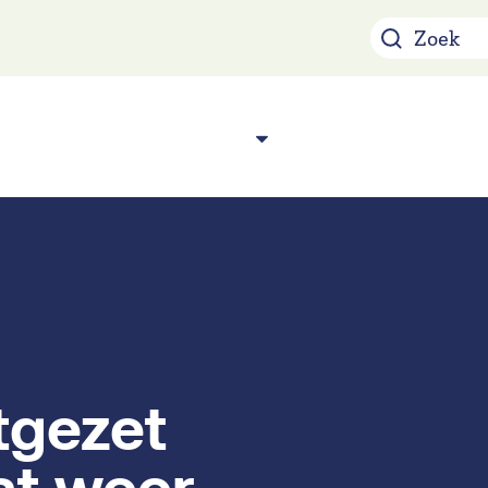
Over ons
Acade
n
tgezet