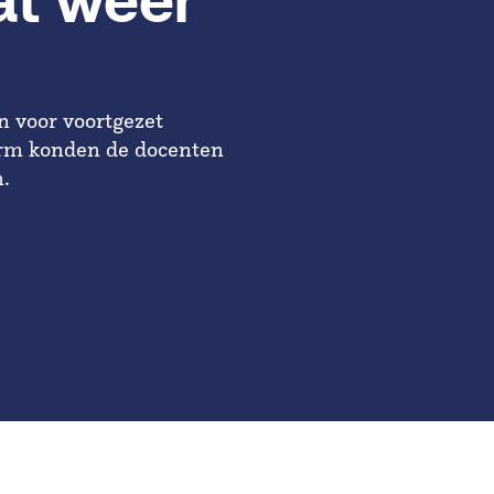
at weer
en voor voortgezet
orm konden de docenten
n.