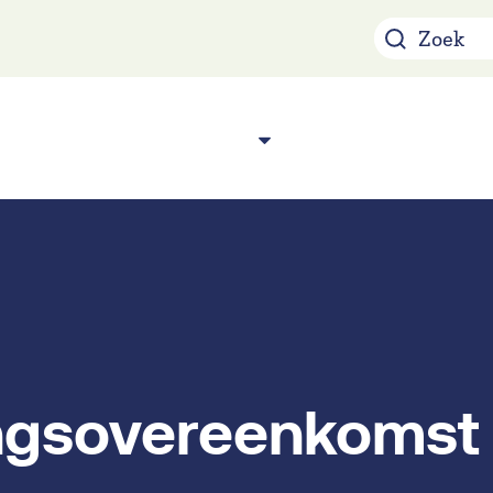
Over ons
Acade
n
gsovereenkomst