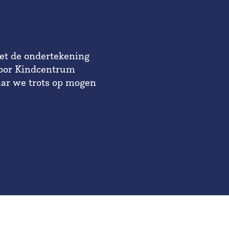
met de ondertekening
oor
Kindcentrum
aar we trots op mogen