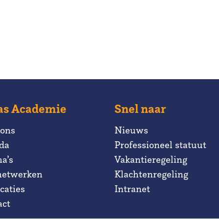
as Academie
Snel naar
 ons
Nieuws
da
Professioneel statuut
a’s
Vakantieregeling
netwerken
Klachtenregeling
caties
Intranet
act