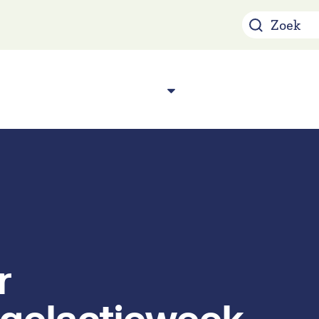
Over ons
Acade
n
r