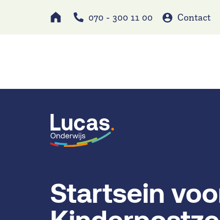
070 - 300 11 00
Contact
Werken bij
Schole
Startsein voo