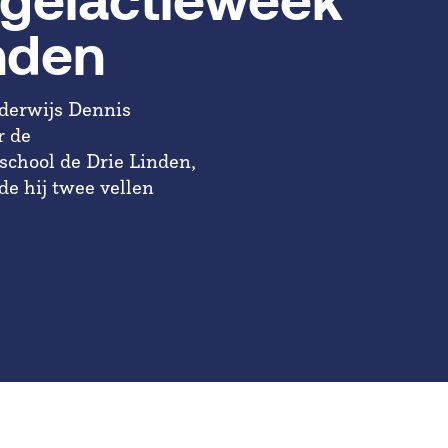
gelactieweek
nden
nderwijs Dennis
r de
school de Drie Linden,
de hij twee vellen