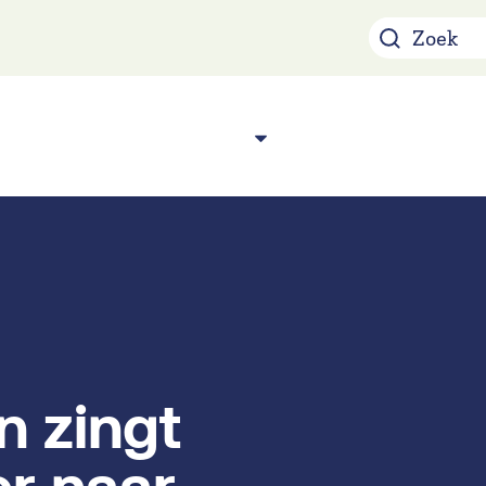
Over ons
Acade
n
 zingt