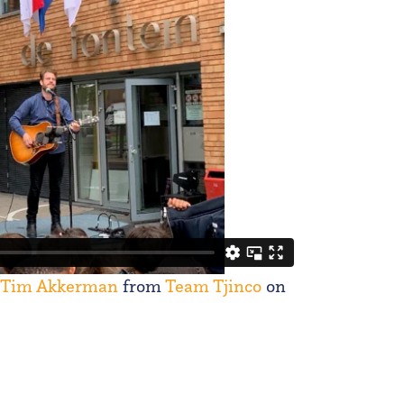
 - Tim Akkerman
from
Team Tjinco
on