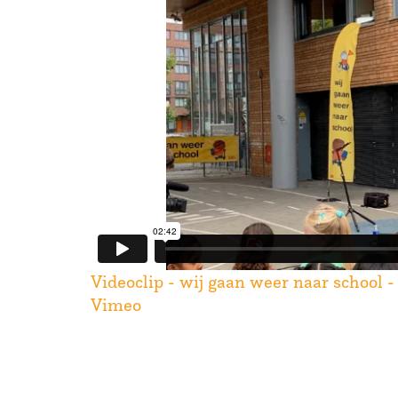
Videoclip - wij gaan weer naar school
Vimeo