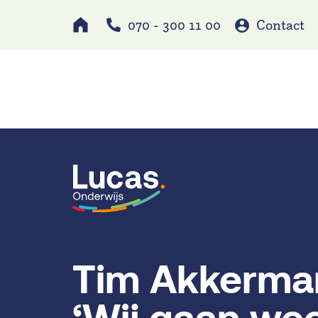
070 - 300 11 00
Contact
Werken bij
Schole
Tim Akkerman