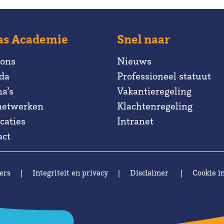
as Academie
Snel naar
 ons
Nieuws
da
Professioneel statuut
a’s
Vakantieregeling
netwerken
Klachtenregeling
caties
Intranet
act
ers
|
Integriteit en privacy
|
Disclaimer
|
Cookie in