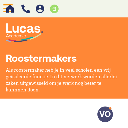
Roostermakers
Als roostermaker heb je in veel scholen een vrij
geisoleerde functie. In dit netwerk worden allerlei
zaken uitgewisseld om je werk nog beter te
kunnnen doen.